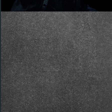
im Team W13 seit 2023
R. M. Renfield in
2026
Dracula
Sherlock Holmes in
2024
Sherlock in Love
Alfred Anderson in
2023
Der schwarze Abt