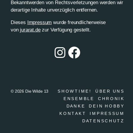
Bekanntwerden von Rechtsverletzungen werden wir
derartige Inhalte unverzüglich entfernen.
Dieses
Impressum
wurde freundlicherweise
von
jurarat.de
zur Verfügung gestellt.
© 2026
Die Wilde 13
S H O W T I M E !
Ü B E R⠀U N S
E N S E M B L E
C H R O N I K
D A N K E
D E I N⠀H O B B Y
K O N T A K T
I M P R E S S U M
D A T E N S C H U T Z